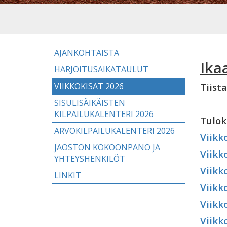
AJANKOHTAISTA
Ikaa
HARJOITUSAIKATAULUT
VIIKKOKISAT 2026
Tiista
SISULISÄIKÄISTEN
KILPAILUKALENTERI 2026
Tulok
ARVOKILPAILUKALENTERI 2026
Viikk
JAOSTON KOKOONPANO JA
Viikk
YHTEYSHENKILÖT
Viikk
LINKIT
Viikk
Viikk
Viikk