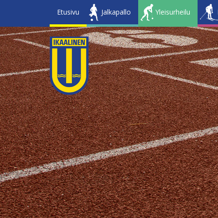
Etusivu
Jalkapallo
Yleisurheilu