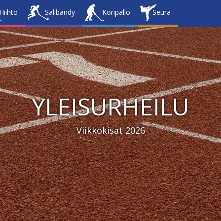
Hiihto
Salibandy
Koripallo
Seura
YLEISURHEILU
Viikkokisat 2026