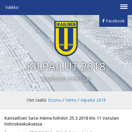
Valikko
Facebook
KILPAILUT 2018
Ikaalisten Urheilijat
Olet täällä:
Etusivu
/
Hiihto
/
Kilpailut 2018
Kansalliset Sata-Häme hiihdot 25.3.2018 klo 11 Vatulan
hiihtokeskuksessa