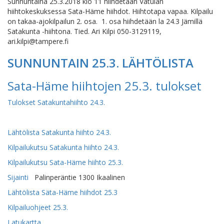
Sunnuntaina 25.3.2018 klo 11 hiihdetään Vatulan
hiihtokeskuksessa Sata-Häme hiihdot. Hiihtotapa vapaa. Kilpailu
on takaa-ajokilpailun 2. osa. 1. osa hiihdetään la 24.3 Jämillä
Satakunta -hiihtona. Tied. Ari Kilpi 050-3129119,
ari.kilpi@tampere.fi
SUNNUNTAIN 25.3. LÄHTÖLISTA
Sata-Häme hiihtojen 25.3. tulokset
Tulokset Satakuntahiihto 24.3.
Lähtölista Satakunta hiihto 24.3.
Kilpailukutsu Satakunta hiihto 24.3.
Kilpailukutsu Sata-Häme hiihto 25.3.
Sijainti
Palinperäntie 1300 Ikaalinen
Lähtölista Säta-Häme hiihdot 25.3
Kilpailuohjeet 25.3.
Latukartta