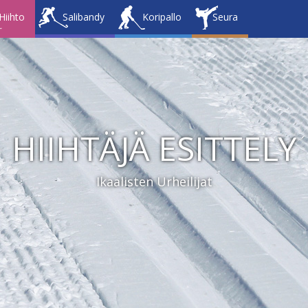
Hiihto
Salibandy
Koripallo
Seura
HIIHTÄJÄ ESITTELY
Ikaalisten Urheilijat