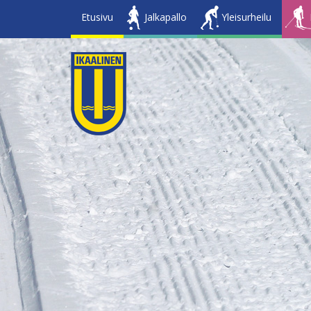
Etusivu
Jalkapallo
Yleisurheilu