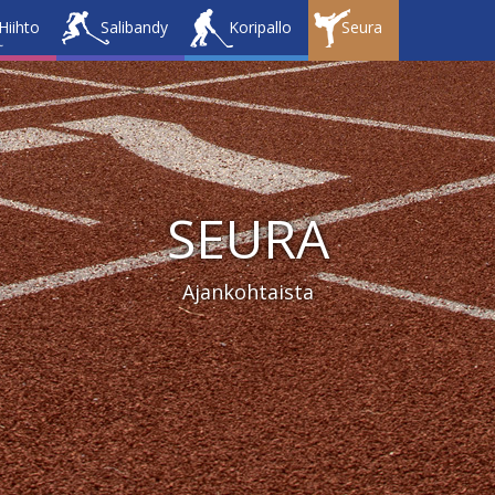
Hiihto
Salibandy
Koripallo
Seura
SEURA
Ajankohtaista