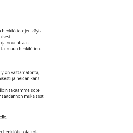
 henkilötietojen käyt-
isesti.
toja noudattaak-
tai muun henkilötieto-
ely on välttämätöntä,
isesti ja heidän kans-
olloin takaamme sopi-
ainsäädännön mukaisesti
lle.
 henkilötietoja kol-