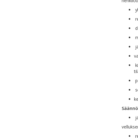
henkilöt
yh
re
de
m
jä
v
ki
ti
pa
se
ke
Säännö
jä
vellukse
re