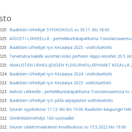
sto
2025
Ikaalisten Urheilijat SYYSKOKOUS su 30.11. klo 18.00
2025
AIDOSTI LIIKKEELLÄ - perheliikuntatapahtuma Toivolansaaressa t
2025
Ikaalisten Urheilijat ry:n Kesäarpa 2025 –voittoluettelo
2025
Tervetuloa kaikille avoimiin koko perheen Hippo-kisoihin 20.5. klo
2025
IKAALISTEN URHEILIJOIDEN YLEISURHEILURYHMÄT KESÄLLÄ 
2024
Ikaalisten Urheilijat ry:n Kesäarpa 2024 –voittoluettelo
2023
Ikaalisten Urheilijat ry:n Kesäarpa 2023 -voittoluettelo
2023
Aidosti Liikkeellä - perheliikuntatapahtuma Toivolansaaressa to 2
2023
Ikaalisten Urheilijat ry:n juhla-arpajaisten voittoluettelo
2022
Seuran syyskokous 11.12. klo klo 19.00 Ikaalisten kaupungin tekni
2022
Onnittelutervehdys 100-vuotiaalle!
2022
Seuran sääntömääräinen kevätkokous su 15.5.2022 klo 19.00