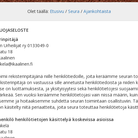
Olet täällä:
Etusivu
/
Seura
/
Ajankohtaista
UOJASELOSTE
rinpitäjä
en Urheilijat ry 0133049-0
atu 18
kaalinen
kela@ikaalinen.fi
imii rekisterinpitäjänä niille henkilötiedoille, joita keräämme seuran to
ekisterinpitäjä on vastuussa sille annetuista henkilötiedoista ja niiden 
se on luottamuksesta, ja yksityisyytesi sekä henkilötietojesi suojaami
ärkeää. Sen vuoksi keräämme henkilötietojasi vain niissä määrin, kuin 
ksemme ja hoitaaksemme suhdetta seuran toimintaan osallistuviin. Tä
n käsitelty niitä periaatteita, joita seura toteuttaa henkilötietoja käsit
enkilö henkilötietojen käsittelyä koskevissa asioissa
äkelä
atu 18
kaalinen