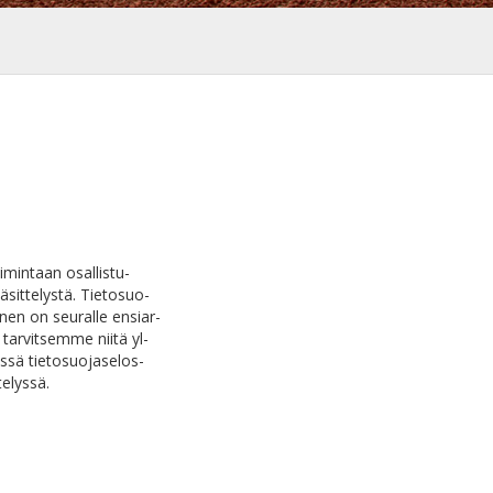
imintaan osallistu-
käsittelystä. Tietosuo-
nen on seuralle ensiar-
tarvitsemme niitä yl-
ssä tietosuojaselos-
telyssä.