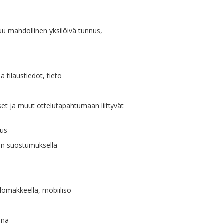
uu mahdollinen yksilöivä tunnus,
 tilaustiedot, tieto
ukset ja muut ottelutapahtumaan liittyvät
nus
aan suostumuksella
lomakkeella, mobiiliso-
inä