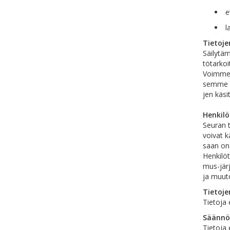
ev
la
Tietoje
Säilytäm
tötarkoi
Voimme k
semme k
jen käsi
Henkilö
Seuran t
voivat k
saan on 
Henkilöt
mus-järj
ja muuto
Tietoje
Tietoja 
Säännö
Tietoja 