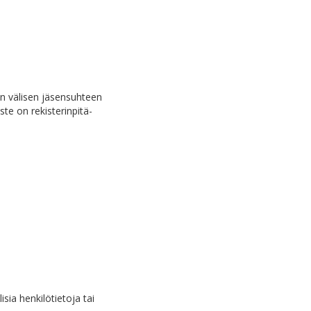
en välisen jäsensuhteen
ste on rekisterinpitä-
sia henkilötietoja tai