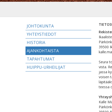
TIETOS
JOHTOKUNTA
Rekiste
YHTEYSTIEDOT
Ikaalist
Pärkönk
HISTORIA
39500 I
AJANKOHTAISTA
kalle.ma
TAPAHTUMAT
Seura to
HUIPPU-URHEILIJAT
vista. R
jassa ky
voisen t
läpitää
teessa o
Yhteysh
Kalle M
Pärkönk
39500 I