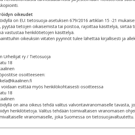
kopiointi.
röidyn oikeudet
öidyllä on EU: tietosuoja-asetuksen 679/2016 artiklan 15 -21 mukaise
n, pyytää tietojen oikaisemista tai poistoa, rajoittaa käsittelyä, siirtää 
ä vastustaa henkilötietojen käsittelyä.
inittuihin oikeuksiin viitaten pyynnöt tulee lähettää kirjallisesti ja alle
en Urheilijat ry / Tietosuoja
atu 18
kaalinen
öpostitse osoitteeseen:
kela@ikaalinen.fi
 voidaan esittää myös henkilökohtaisesti osoitteessa
atu 18
kaalinen
öidyllä on aina oikeus tehdä valitus valvontaviranomaiselle tavasta, jo
öidyn henkilötietoja. Valitus tehdään toimivaltaisen viranomaisen ohje
mivaltaiselle viranomaiselle, joka Suomessa on tietosuojavaltuutettu.
___________________________________________________________________________