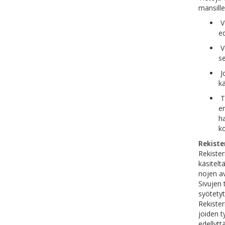
mansille
Vo
ed
Vo
se
J
kä
Tä
er
ha
ko
Rekiste
Rekister
käsitelt
nojen av
Sivujen 
syötetyt
Rekister
joiden t
edellytt