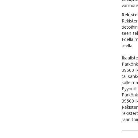
varmuus
Rekiste
Rekister
tietoihi
seen sek
Edellä ma
teella:
Ikaalist
Pärkönk
39500 I
tai sähk
kalle.ma
Pyynnöt
Pärkönk
39500 I
Rekister
rekister
raan toi
________