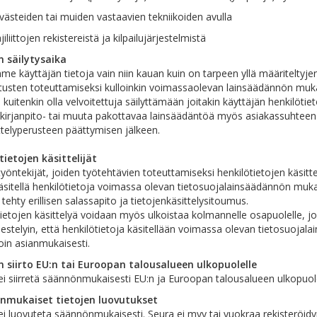
ästeiden tai muiden vastaavien tekniikoiden avulla
jiliittojen rekistereistä ja kilpailujärjestelmistä
n säilytysaika
me käyttäjän tietoja vain niin kauan kuin on tarpeen yllä määriteltyjen
tusten toteuttamiseksi kulloinkin voimassaolevan lainsäädännön muka
uitenkin olla velvoitettuja säilyttämään joitakin käyttäjän henkilötie
irjanpito- tai muuta pakottavaa lainsäädäntöä myös asiakassuhteen 
ttelyperusteen päättymisen jälkeen.
tietojen käsittelijät
yöntekijät, joiden työtehtävien toteuttamiseksi henkilötietojen käsitt
äsitellä henkilötietoja voimassa olevan tietosuojalainsäädännön muka
tehty erillisen salassapito ja tietojenkäsittelysitoumus.
ietojen käsittelyä voidaan myös ulkoistaa kolmannelle osapuolelle, j
estelyin, että henkilötietoja käsitellään voimassa olevan tietosuojal
in asianmukaisesti.
n siirto EU:n tai Euroopan talousalueen ulkopuolelle
ei siirretä säännönmukaisesti EU:n ja Euroopan talousalueen ulkopuole
nmukaiset tietojen luovutukset
ei luovuteta säännönmukaisesti. Seura ei myy tai vuokraa rekisteröidyn