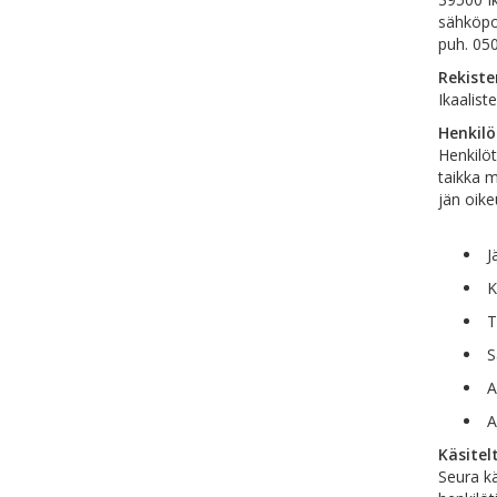
sähköpos
puh. 05
Rekiste
Ikaaliste
Henkilö
Henkilöt
taikka m
jän oike
Jä
K
Tu
Sä
An
A
Käsitel
Seura kä