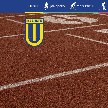
Etusivu
Jalkapallo
Yleisurheilu