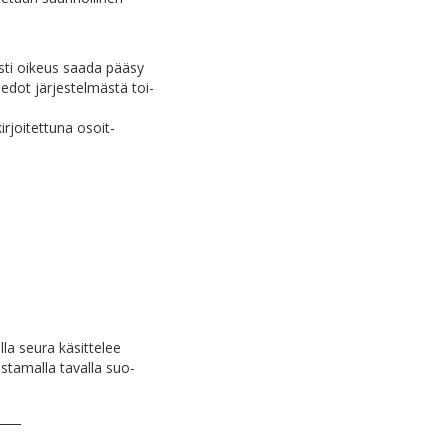
sti oikeus saada pääsy
tiedot järjestelmästä toi-
kirjoitettuna osoit-
lla seura käsittelee
istamalla tavalla suo-
____