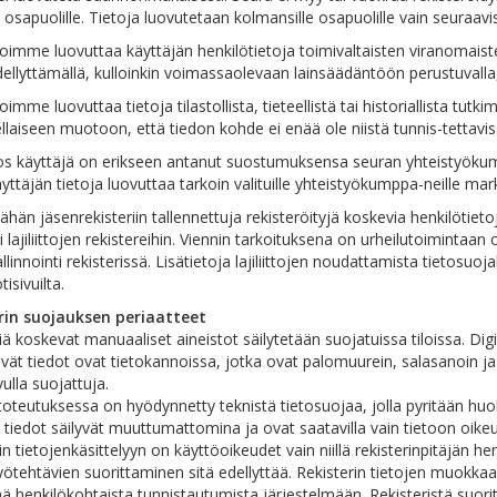
 osapuolille. Tietoja luovutetaan kolmansille osapuolille vain seuraavi
imme luovuttaa käyttäjän henkilötietoja toimivaltaisten viranomais
ellyttämällä, kulloinkin voimassaolevaan lainsäädäntöön perustuvalla,
imme luovuttaa tietoja tilastollista, tieteellistä tai historiallista tut
llaiseen muotoon, että tiedon kohde ei enää ole niistä tunnis-tettavis
os käyttäjä on erikseen antanut suostumuksensa seuran yhteistyöku
yttäjän tietoja luovuttaa tarkoin valituille yhteistyökumppa-neille mark
hän jäsenrekisteriin tallennettuja rekisteröityjä koskevia henkilöti
i lajiliittojen rekistereihin. Viennin tarkoituksena on urheilutoimintaan 
llinnointi rekisterissä. Lisätietoja lajiliittojen noudattamista tietosuoj
tisivuilta.
rin suojauksen periaatteet
iä koskevat manuaaliset aineistot säilytetään suojatuissa tiloissa. Digit
ävät tiedot ovat tietokannoissa, jotka ovat palomuurein, salasanoin ja
ulla suojattuja.
toteutuksessa on hyödynnetty teknistä tietosuojaa, jolla pyritään huole
 tiedot säilyvät muuttumattomina ja ovat saatavilla vain tietoon oikeut
in tietojenkäsittelyyn on käyttöoikeudet vain niillä rekisterinpitäjän hen
yötehtävien suorittaminen sitä edellyttää. Rekisterin tietojen muokk
ää henkilökohtaista tunnistautumista järjestelmään. Rekisteristä suor