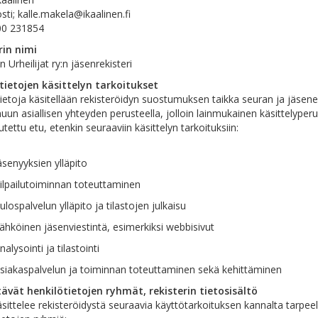
ti; kalle.makela@ikaalinen.fi
00 231854
rin nimi
n Urheilijat ry:n jäsenrekisteri
tietojen käsittelyn tarkoitukset
ietoja käsitellään rekisteröidyn suostumuksen taikka seuran ja jäsen
uun asiallisen yhteyden perusteella, jolloin lainmukainen käsittelyperu
utettu etu, etenkin seuraaviin käsittelyn tarkoituksiin:
senyyksien ylläpito
ilpailutoiminnan toteuttaminen
lospalvelun ylläpito ja tilastojen julkaisu
hköinen jäsenviestintä, esimerkiksi webbisivut
alysointi ja tilastointi
siakaspalvelun ja toiminnan toteuttaminen sekä kehittäminen
tävät henkilötietojen ryhmät, rekisterin tietosisältö
sittelee rekisteröidystä seuraavia käyttötarkoituksen kannalta tarpeelli