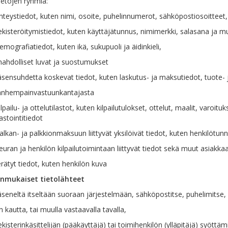
ietojen ryhmiä:
teystiedot, kuten nimi, osoite, puhelinnumerot, sähköpostiosoitteet,
kisteröitymistiedot, kuten käyttäjätunnus, nimimerkki, salasana ja m
mografiatiedot, kuten ikä, sukupuoli ja äidinkieli,
ahdolliset luvat ja suostumukset
sensuhdetta koskevat tiedot, kuten laskutus- ja maksutiedot, tuote- ja
anhempainvastuunkantajasta
lpailu- ja ottelutilastot, kuten kilpailutulokset, ottelut, maalit, varoit
lastointitiedot
lkan- ja palkkionmaksuun liittyvät yksilöivät tiedot, kuten henkilötun
uran ja henkilön kilpailutoimintaan liittyvät tiedot sekä muut asiakk
rätyt tiedot, kuten henkilön kuva
nmukaiset tietolähteet
seneltä itseltään suoraan järjestelmään, sähköpostitse, puhelimitse, 
n kautta, tai muulla vastaavalla tavalla,
kisterinkäsittelijän (pääkäyttäjä) tai toimihenkilön (ylläpitäjä) syöttäm