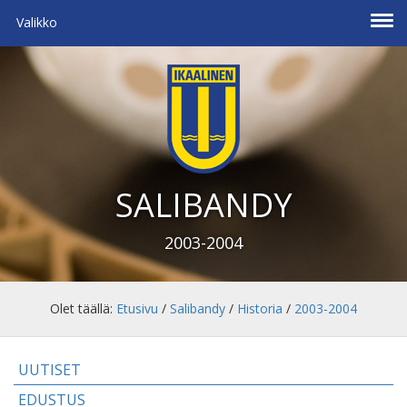
Valikko
SALIBANDY
2003-2004
Olet täällä:
Etusivu
/
Salibandy
/
Historia
/
2003-2004
UUTISET
EDUSTUS