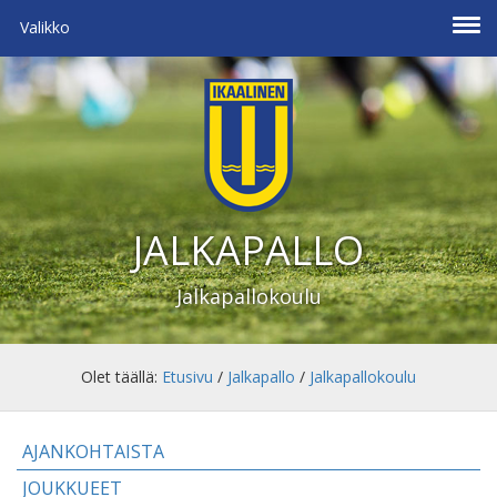
Valikko
JALKAPALLO
Jalkapallokoulu
Olet täällä:
Etusivu
/
Jalkapallo
/
Jalkapallokoulu
AJANKOHTAISTA
JOUKKUEET