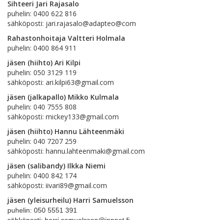
Sihteeri Jari Rajasalo
puhelin: 0400 622 816
sähköposti: jari.rajasalo@adapteo@com
Rahastonhoitaja Valtteri Holmala
puhelin: 0400 864 911
jäsen (hiihto) Ari Kilpi
puhelin: 050 3129 119
sähköposti: ari.kilpi63@gmail.com
jäsen (jalkapallo) Mikko Kulmala
puhelin: 040 7555 808
sähköposti: mickey133@gmail.com
jäsen (hiihto) Hannu Lähteenmäki
puhelin: 040 7207 259
sähköposti: hannu.lahteenmaki@gmail.com
jäsen (salibandy) Ilkka Niemi
puhelin: 0400 842 174
sähköposti: iivari89@gmail.com
jäsen (yleisurheilu) Harri Samuelsson
puhelin: 050 5551 391