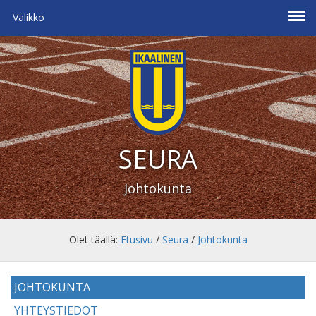
Valikko
SEURA
Johtokunta
Olet täällä:
Etusivu
/
Seura
/
Johtokunta
JOHTOKUNTA
YHTEYSTIEDOT