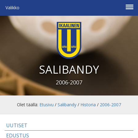
Valikko
SALIBANDY
2006-2007
Olet täällä:
Etusivu
/
Salibandy
/
Historia
/
2006-2007
UUTISET
EDUSTUS