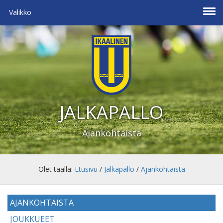
Valikko
JALKAPALLO
Ajankohtaista
Olet täällä:
Etusivu
/
Jalkapallo
/
Ajankohtaista
AJANKOHTAISTA
JOUKKUEET