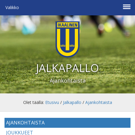
Valikko
JALKAPALLO
Ajankohtaista
Olet täällä:
Etusivu
/
Jalkapallo
/
Ajankohtaista
AJANKOHTAISTA
JOUKKUEET