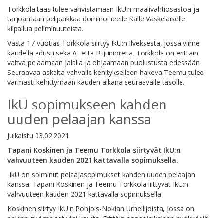
Torkkola taas tulee vahvistamaan IkU:n maalivahtiosastoa ja
tarjoamaan pelipaikkaa dominoineelle Kalle Vaskelaiselle
kilpailua peliminuuteista.
Vasta 17-vuotias Torkkola siirtyy IkU:n Ilveksestä, jossa viime
kaudella edusti sekä A- että B-junioreita. Torkkola on erittäin
vahva pelaamaan jalalla ja ohjaamaan puolustusta edessään.
Seuraavaa askelta vahvalle kehitykselleen hakeva Teemu tulee
varmasti kehittymään kauden aikana seuraavalle tasolle.
IkU sopimukseen kahden
uuden pelaajan kanssa
Julkaistu
03.02.2021
Tapani Koskinen ja Teemu Torkkola siirtyvät IkU:n
vahvuuteen kauden 2021 kattavalla sopimuksella.
IkU on solminut pelaajasopimukset kahden uuden pelaajan
kanssa. Tapani Koskinen ja Teemu Torkkola liittyvät IkU:n
vahvuuteen kauden 2021 kattavalla sopimuksella.
Koskinen siirtyy IkU:n Pohjois-Nokian Urheilijoista, jossa on