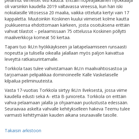
pelannut viimeiset viisi kautta. Erittäin nopeajalkainen hyökkääjä
oli varsinkin kaudella 2019 valtavassa vireessä, kun hän iski
nokialaisille Vitosessa 20 maalia, vaikka otteluita kertyi vain 17
kappaletta. Muutoinkin Koskinen kuului viimeiset kolme kautta
joukkueensa ehdottomaan kärkeen, josta osoituksena erittäin
vahvat tilastot – pelaamissaan 75 ottelussa Koskinen pöllytti
maaliverkkoja komeat 50 kertaa.
Tapani tuo IkU:n hyökkäykseen ja laitapelaamiseen runsaasti
nopeutta ja tulisella oikealla jalallaan myös paljon kaivattua
leveyttä ratkaisurintamalle.
Torkkola taas tulee vahvistamaan IkU:n maalivahtiosastoa ja
tarjoamaan pelipaikkaa dominoineelle Kalle Vaskelaiselle
kilpailua peliminuuteista.
Vasta 17-vuotias Torkkola siirtyy IkU:n Ilveksestä, jossa viime
kaudella edusti sekä A- että B-junioreita. Torkkola on erittäin
vahva pelaamaan jalalla ja ohjaamaan puolustusta edessään.
Seuraavaa askelta vahvalle kehitykselleen hakeva Teemu tulee
varmasti kehittymään kauden aikana seuraavalle tasolle.
Takaisin arkistoon