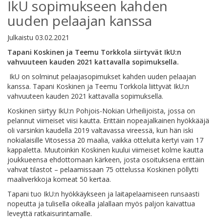
IkU sopimukseen kahden
uuden pelaajan kanssa
Julkaistu
03.02.2021
Tapani Koskinen ja Teemu Torkkola siirtyvät IkU:n
vahvuuteen kauden 2021 kattavalla sopimuksella.
IkU on solminut pelaajasopimukset kahden uuden pelaajan
kanssa. Tapani Koskinen ja Teemu Torkkola liittyvät IkU:n
vahvuuteen kauden 2021 kattavalla sopimuksella.
Koskinen siirtyy IkU:n Pohjois-Nokian Urheilijoista, jossa on
pelannut viimeiset viisi kautta. Erittäin nopeajalkainen hyökkääjä
oli varsinkin kaudella 2019 valtavassa vireessä, kun hän iski
nokialaisille Vitosessa 20 maalia, vaikka otteluita kertyi vain 17
kappaletta. Muutoinkin Koskinen kuului viimeiset kolme kautta
joukkueensa ehdottomaan kärkeen, josta osoituksena erittäin
vahvat tilastot – pelaamissaan 75 ottelussa Koskinen pöllytti
maaliverkkoja komeat 50 kertaa.
Tapani tuo IkU:n hyökkäykseen ja laitapelaamiseen runsaasti
nopeutta ja tulisella oikealla jalallaan myös paljon kaivattua
leveyttä ratkaisurintamalle.