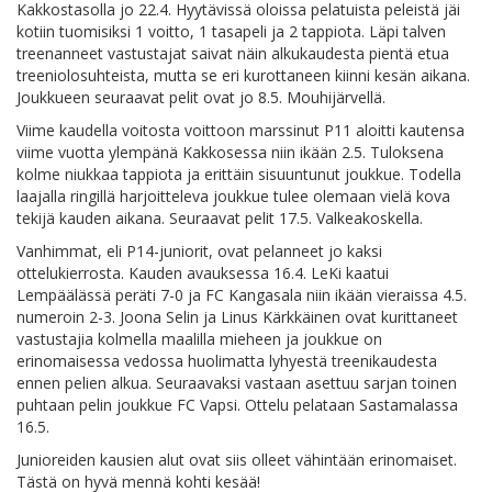
Kakkostasolla jo 22.4. Hyytävissä oloissa pelatuista peleistä jäi
kotiin tuomisiksi 1 voitto, 1 tasapeli ja 2 tappiota. Läpi talven
treenanneet vastustajat saivat näin alkukaudesta pientä etua
treeniolosuhteista, mutta se eri kurottaneen kiinni kesän aikana.
Joukkueen seuraavat pelit ovat jo 8.5. Mouhijärvellä.
Viime kaudella voitosta voittoon marssinut P11 aloitti kautensa
viime vuotta ylempänä Kakkosessa niin ikään 2.5. Tuloksena
kolme niukkaa tappiota ja erittäin sisuuntunut joukkue. Todella
laajalla ringillä harjoitteleva joukkue tulee olemaan vielä kova
tekijä kauden aikana. Seuraavat pelit 17.5. Valkeakoskella.
Vanhimmat, eli P14-juniorit, ovat pelanneet jo kaksi
ottelukierrosta. Kauden avauksessa 16.4. LeKi kaatui
Lempäälässä peräti 7-0 ja FC Kangasala niin ikään vieraissa 4.5.
numeroin 2-3. Joona Selin ja Linus Kärkkäinen ovat kurittaneet
vastustajia kolmella maalilla mieheen ja joukkue on
erinomaisessa vedossa huolimatta lyhyestä treenikaudesta
ennen pelien alkua. Seuraavaksi vastaan asettuu sarjan toinen
puhtaan pelin joukkue FC Vapsi. Ottelu pelataan Sastamalassa
16.5.
Junioreiden kausien alut ovat siis olleet vähintään erinomaiset.
Tästä on hyvä mennä kohti kesää!