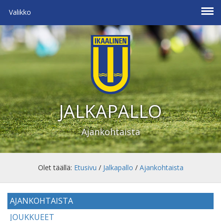
Valikko
JALKAPALLO
Ajankohtaista
Olet täällä:
Etusivu
/
Jalkapallo
/
Ajankohtaista
AJANKOHTAISTA
JOUKKUEET