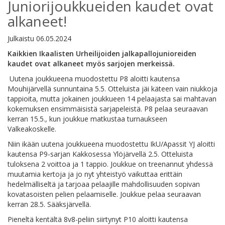
Juniorijoukkueiden kaudet ovat
alkaneet!
Julkaistu
06.05.2024
Kaikkien Ikaalisten Urheilijoiden jalkapallojunioreiden
kaudet ovat alkaneet myös sarjojen merkeissä.
Uutena joukkueena muodostettu P8 aloitti kautensa
Mouhijärvellä sunnuntaina 5.5. Otteluista jäi käteen vain niukkoja
tappioita, mutta jokainen joukkueen 14 pelaajasta sai mahtavan
kokemuksen ensimmäisistä sarjapeleistä. P8 pelaa seuraavan
kerran 15.5., kun joukkue matkustaa turnaukseen
Valkeakoskelle.
Niin ikään uutena joukkueena muodostettu IkU/Apassit YJ aloitti
kautensa P9-sarjan Kakkosessa Ylöjärvellä 2.5. Otteluista
tuloksena 2 voittoa ja 1 tappio. Joukkue on treenannut yhdessä
muutamia kertoja ja jo nyt yhteistyö vaikuttaa erittäin
hedelmälliseltä ja tarjoaa pelaajille mahdollisuuden sopivan
kovatasoisten pelien pelaamiselle. Joukkue pelaa seuraavan
kerran 28.5. Sääksjärvellä.
Pieneltä kentältä 8v8-peliin siirtynyt P10 aloitti kautensa