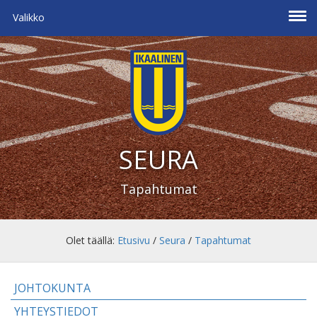
Valikko
SEURA
Tapahtumat
Olet täällä:
Etusivu
/
Seura
/
Tapahtumat
JOHTOKUNTA
YHTEYSTIEDOT