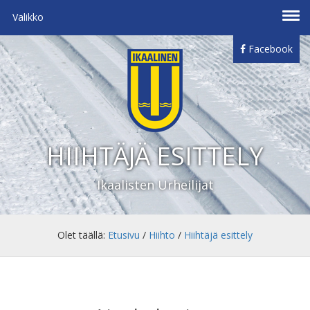
Valikko
Facebook
HIIHTÄJÄ ESITTELY
Ikaalisten Urheilijat
Olet täällä:
Etusivu
/
Hiihto
/
Hiihtäjä esittely