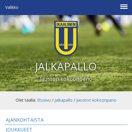
Valikko
JALKAPALLO
Jaoston kokoonpano
Olet täällä:
Etusivu
/
Jalkapallo
/
Jaoston kokoonpano
AJANKOHTAISTA
JOUKKUEET