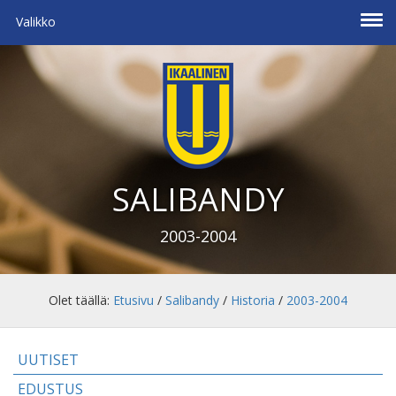
Valikko
SALIBANDY
2003-2004
Olet täällä:
Etusivu
/
Salibandy
/
Historia
/
2003-2004
UUTISET
EDUSTUS