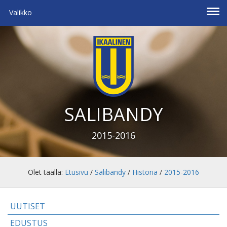
Valikko
SALIBANDY
2015-2016
Olet täällä:
Etusivu
/
Salibandy
/
Historia
/
2015-2016
UUTISET
EDUSTUS