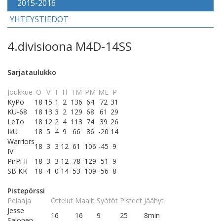
2015-2016
YHTEYSTIEDOT
4.divisioona M4D-14SS
Sarjataulukko
Joukkue
O
V
T
H
TM
PM
ME
P
KyPo
18
15
1
2
136
64
72
31
KU-68
18
13
3
2
129
68
61
29
LeTo
18
12
2
4
113
74
39
26
IkU
18
5
4
9
66
86
-20
14
Warriors
18
3
3
12
61
106
-45
9
IV
PirPi II
18
3
3
12
78
129
-51
9
SB KK
18
4
0
14
53
109
-56
8
Pistepörssi
Pelaaja
Ottelut
Maalit
Syötöt
Pisteet
Jäähyt
Jesse
16
16
9
25
8min
Salonen