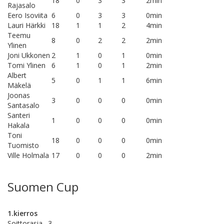
18
0
3
3
2min
Rajasalo
Eero Isoviita
6
0
3
3
0min
Lauri Härkki
18
1
1
2
4min
Teemu
8
0
2
2
2min
Ylinen
Joni Ukkonen
2
1
0
1
0min
Tomi Ylinen
6
1
0
1
2min
Albert
5
0
1
1
6min
Mäkelä
Joonas
3
0
0
0
0min
Santasalo
Santeri
1
0
0
0
0min
Hakala
Toni
18
0
0
0
0min
Tuomisto
Ville Holmala
17
0
0
0
2min
Suomen Cup
1.kierros
Soittorasia
3 -