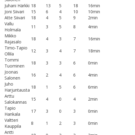
Juhani Härkki
18
13
5
18
16min
Joni Siivari
15
6
4
10
10min
Atte Siivari
18
4
5
9
2min
Vallu
11
3
5
8
4min
Holmala
Mikko
18
4
3
7
16min
Rajasalo
Timo-Tapio
12
3
4
7
18min
Ollila
Tommi
18
3
3
6
0min
Tuominen
Joonas
16
2
4
6
4min
Salonen
Juho
18
1
5
6
6min
Harjuntausta
Arttu
15
4
0
4
2min
Salokannas
Tapio
17
3
0
3
0min
Hankala
Valtteri
8
1
2
3
0min
Kauppila
Antti