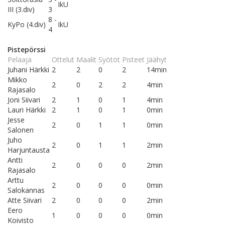
IkU
III (3.div)
3
8 -
KyPo (4.div)
IkU
4
Pistepörssi
Pelaaja
Ottelut
Maalit
Syötöt
Pisteet
Jäähyt
Juhani Härkki
2
2
0
2
14min
Mikko
2
0
2
2
4min
Rajasalo
Joni Siivari
2
1
0
1
4min
Lauri Härkki
2
1
0
1
0min
Jesse
2
0
1
1
0min
Salonen
Juho
2
0
1
1
2min
Harjuntausta
Antti
2
0
0
0
2min
Rajasalo
Arttu
2
0
0
0
0min
Salokannas
Atte Siivari
2
0
0
0
2min
Eero
1
0
0
0
0min
Koivisto